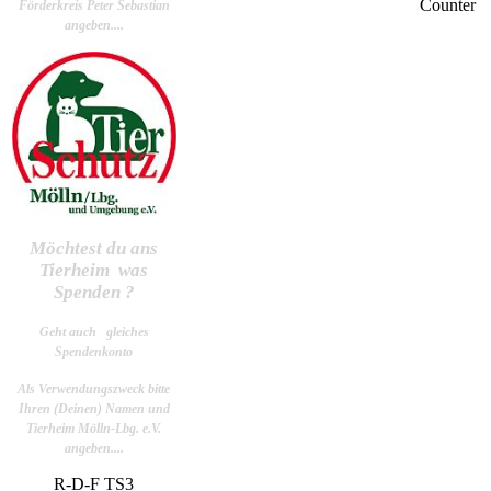
Counter
Förderkreis Peter Sebastian
angeben....
Möchtest du ans
Tierheim was
Spenden ?
Geht auch gleiches
Spendenkonto
Als Verwendungszweck bitte
Ihren (Deinen) Namen und
Tierheim Mölln-Lbg. e.V.
angeben....
R-D-F TS3