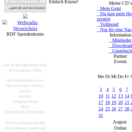
Einfach Klasse!
Meine CD´s
Mein Geist
Du hast mein He
zerstört
Vollmond
Nur für eine Nac
RDF Spendenkonto
Information
Mitglieder
Download
Gästebuch
Partner
Events
zum Mitgliedformular bitte
Klick auf das LOGO
Mo
Di
Mi
Do
Fr
Hier die Kontodaten zum
überweisen Ihrer (Deiner)
3
4
5
6
7
Spende:
10
11
12
13
14
Inhaber:
Wolfgang Piontek
17
18
19
20
21
IBAN:
24
25
26
27
28
DE06500105170997186665
31
August
Als Verwendungszweck bitte
Online
Ihren (Deinen) Namen und